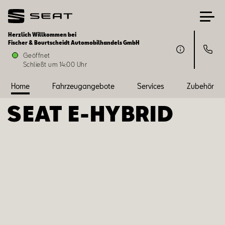
Herzlich Willkommen bei
Fischer & Bourtscheidt Automobilhandels GmbH
Home
Geöffnet
Schließt um 14:00 Uhr
Fahrzeugangebote
Home
Fahrzeugangebote
Services
Zubehör
SEAT ­­E-HYBRID
Services
Zubehör
SEAT FOR BUSINESS
Über uns