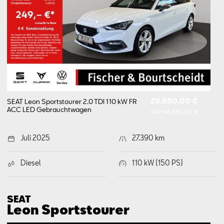
29.980,00 €
SEAT Leon Sportstourer 2.0 TDI 110 kW FR
ACC LED
Gebrauchtwagen
UVP:
46.880,00 €
Juli 2025
27.390 km
Diesel
110 kW (150 PS)
SEAT
Leon Sports­tourer