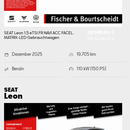
28.988,00 €
SEAT Leon 1.5 eTSI FR NAVI ACC FACEL.
MATRIX-LED
Gebrauchtwagen
UVP:
42.890,00 €
Dezember 2025
19.705 km
Benzin
110 kW (150 PS)
SEAT
Leon