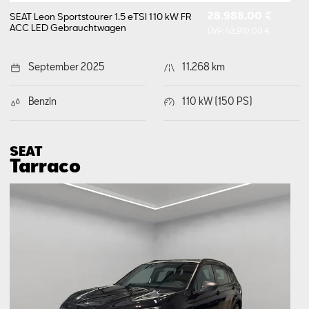
28.988,00 €
SEAT Leon Sportstourer 1.5 eTSI 110 kW FR
ACC LED
Gebrauchtwagen
UVP:
43.910,00 €
September 2025
11.268 km
Benzin
110 kW (150 PS)
SEAT
Tarraco