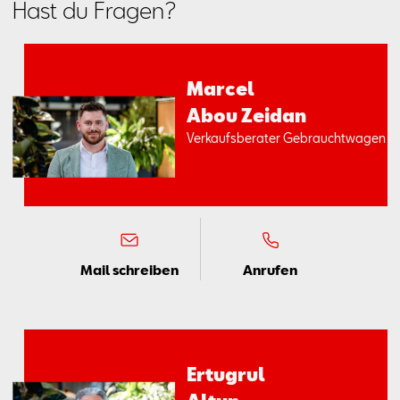
Hast du Fragen?
Mar­cel
Abou Zei­dan
Ver­kaufs­be­ra­ter Ge­braucht­wa­gen
Mail schreiben
Anrufen
Er­tu­grul