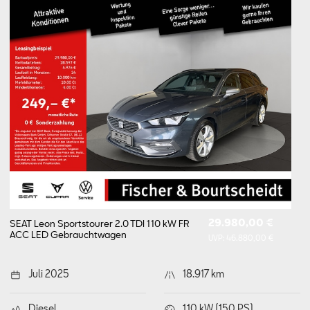
29.980,00 €
SEAT Leon Sportstourer 2.0 TDI 110 kW FR
ACC LED
Gebrauchtwagen
UVP:
46.880,00 €
Juli 2025
18.917 km
Diesel
110 kW (150 PS)