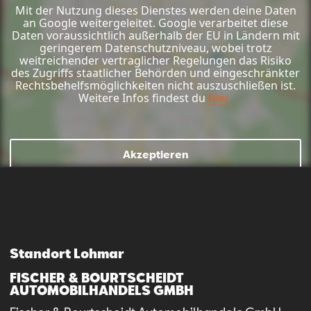
Mit der Nutzung dieses Dienstes werden deine Daten
an Google weitergeleitet. Google verarbeitet diese
Daten voraussichtlich außerhalb der EU in Ländern mit
geringerem Datenschutzniveau, wobei trotz
weitreichender vertraglicher Regelungen das Risiko
des Zugriffs staatlicher Behörden und eingeschränkter
Rechtsbehelfsmöglichkeiten nicht auszuschließen ist.
Weitere Infos findest du
hier.
Akzeptieren
Standort Lohmar
FISCHER & BOURTSCHEIDT
AUTOMOBILHANDELS GMBH