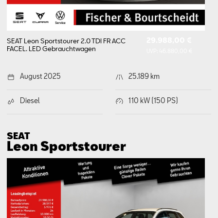
29.988,00 €
SEAT Leon Sportstourer 2.0 TDI FR ACC
FACEL. LED
Gebrauchtwagen
UVP:
46.880,00 €
August 2025
25.189 km
Diesel
110 kW (150 PS)
SEAT
Leon Sports­tourer