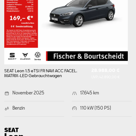
28.988,00 €
SEAT Leon 1.5 eTSI FR NAVI ACC FACEL.
MATRIX-LED
Gebrauchtwagen
UVP:
42.890,00 €
November 2025
17.645 km
Benzin
110 kW (150 PS)
SEAT