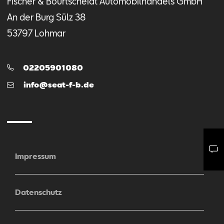
Fischer & Bourtscheidt Automobilhandels GmbH
An der Burg Sülz
38
53797
Lohmar
Telefon:
02205901080
E-
info@seat-f-b.de
Mail
Impressum
Mail schreiben
Kontaktformular
Anrufen
Datenschutz