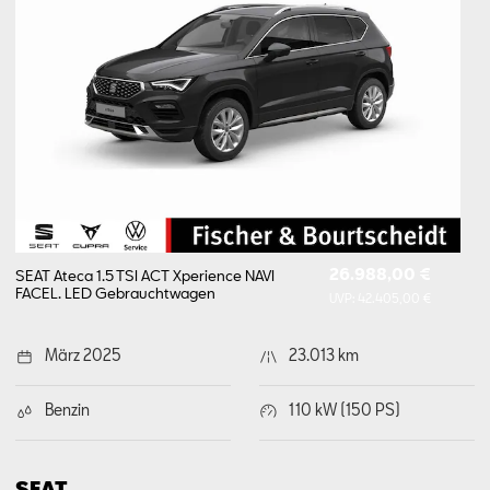
26.988,00 €
SEAT Ateca 1.5 TSI ACT Xperience NAVI
FACEL. LED
Gebrauchtwagen
UVP:
42.405,00 €
März 2025
23.013 km
Benzin
110 kW (150 PS)
SEAT