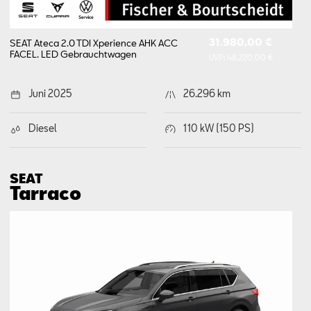
31.980,00 €
SEAT Ateca 2.0 TDI Xperience AHK ACC
FACEL. LED
Gebrauchtwagen
UVP:
48.220,00 €
Juni 2025
26.296 km
Diesel
110 kW (150 PS)
SEAT
Tarraco