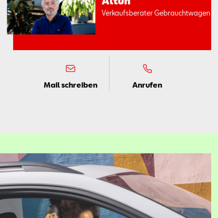
Altun
Ver­kaufs­be­ra­ter Ge­braucht­wa­gen
Mail schreiben
Anrufen