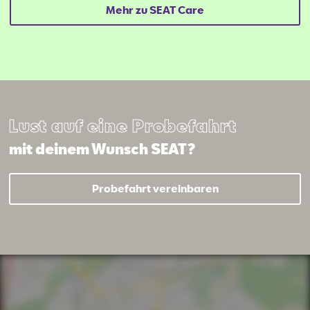
Mehr zu SEAT Care
Lust auf eine Probefahrt
mit deinem Wunsch SEAT?
Mail schreiben
Kontaktformular
Anrufen
Probefahrt vereinbaren